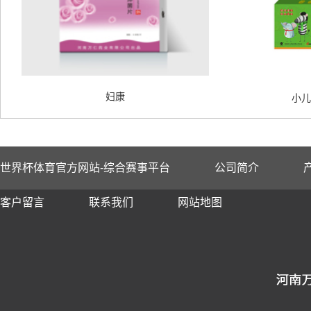
妇康
小儿
世界杯体育官方网站-综合赛事平台
公司简介
客户留言
联系我们
网站地图