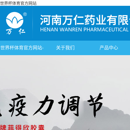
世界杯体育官方网站
世界杯体育官方网站-
关于我们
产品中心
综合赛事平台