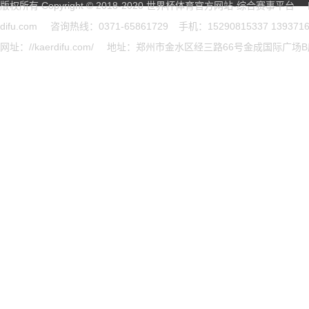
版权所有 Copyright © 2018-2020 世界杯体育官方网站-综合赛事平台
difu.com
咨询热线：0371-65861729
手机：15290815337 1393716
网址：//kaerdifu.com/
地址：郑州市金水区经三路66号金成国际广场B座