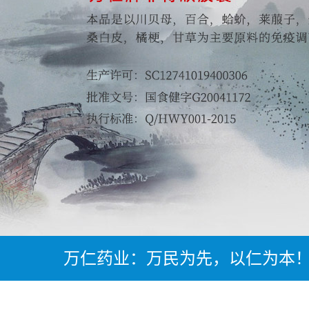
万仁药业：万民为先，以仁为本