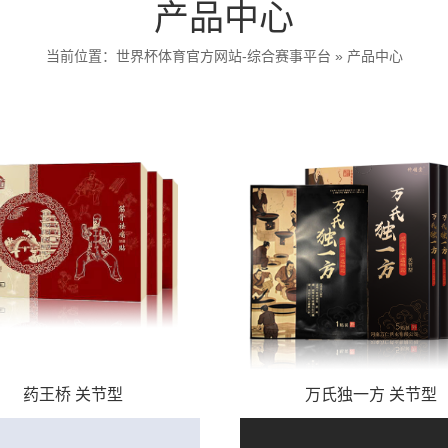
产品中心
当前位置：
世界杯体育官方网站-综合赛事平台
»
产品中心
药王桥 关节型
万氏独一方 关节型