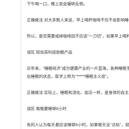
下午喝一口，晚上就会辗转反侧。
正确做法 对大多数人来说，早上喝杯咖啡不仅不会影响
所以，是否需要戒掉咖啡因不应该“一刀切”，如果早上喝
误区 轻信高科技助眠产品
近年来，“睡眠经济”成为健康产业的一片蓝海，各种睡
化睡眠的状态，医学上称为“******睡眠主义症”。
正确做法 实际上，睡眠和消化、血压一样，是身体的自
误区 每晚要睡够8小时
有的人认为每天都应该睡够8小时，如果哪天没“达标”