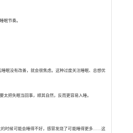
睡眠节奏。
后睡眠没有改善，就会很焦虑。这种过度关注睡眠、总想优
不要太把失眠当回事，顺其自然，反而更容易入睡。
大的时候可能会睡得不好，感冒发烧了可能睡得更多……这