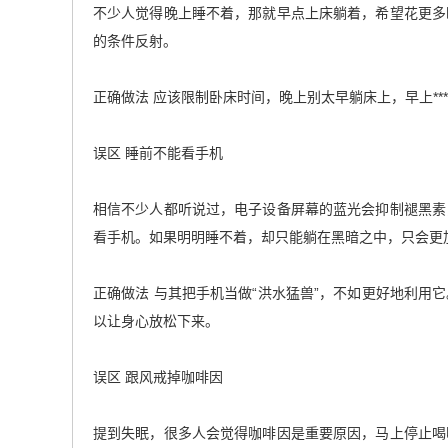
不少人觉得晚上睡不着，那就早点上床躺着，希望花更多
的条件反射。
正确做法 应该限制卧床时间，晚上别太早躺床上，早上*
误区 睡前不能看手机
相信不少人都听说过，电子设备屏幕的蓝光会抑制褪黑素
看手机。如果明明睡不着，却只能躺在黑暗之中，只会更
正确做法 与其把手机当做“洪水猛兽”，不如更好地利
以让身心放松下来。
误区 跟风戒掉咖啡因
提到失眠，很多人会觉得咖啡因是重要原因，马上停止喝