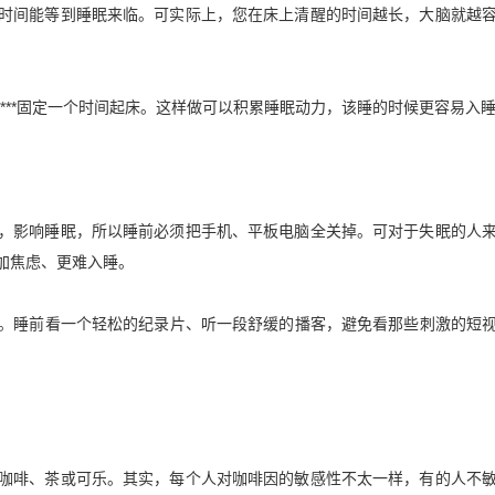
时间能等到睡眠来临。可实际上，您在床上清醒的时间越长，大脑就越
*****固定一个时间起床。这样做可以积累睡眠动力，该睡的时候更容易入
，影响睡眠，所以睡前必须把手机、平板电脑全关掉。可对于失眠的人
加焦虑、更难入睡。
用它。睡前看一个轻松的纪录片、听一段舒缓的播客，避免看那些刺激的短
咖啡、茶或可乐。其实，每个人对咖啡因的敏感性不太一样，有的人不